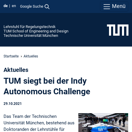
Menü
de
en
Google Suche
Lehrstuhl für Regelungstechnik
TUM School of Engineering and Design
Technische Universität München
Startseite
Aktuelles
Aktuelles
TUM siegt bei der Indy
Autonomous Challenge
29.10.2021
Das Team der Technischen
Universität München, bestehend aus
Doktoranden der Lehrstühle für