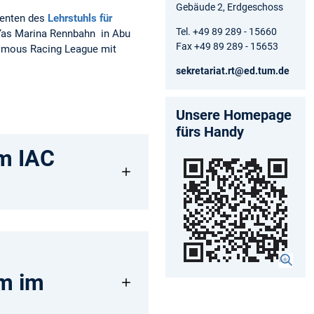
Gebäude 2, Erdgeschoss
denten des
Lehrstuhls für
Tel. +49 89 289 - 15660
Yas Marina Rennbahn in Abu
Fax +49 89 289 - 15653
omous Racing League mit
sekretariat.rt@ed.tum.de
Unsere Homepage
fürs Handy
m IAC
m im