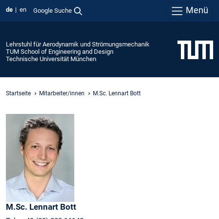
Menü
de
en
Google Suche
Lehrstuhl für Aerodynamik und Strömungsmechanik
TUM School of Engineering and Design
Technische Universität München
Startseite
Mitarbeiter/innen
M.Sc. Lennart Bott
M.Sc.
Lennart
Bott