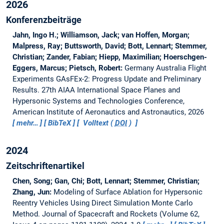
2026
Konferenzbeiträge
Jahn, Ingo H.; Williamson, Jack; van Hoffen, Morgan;
Malpress, Ray; Buttsworth, David; Bott, Lennart; Stemmer,
Christian; Zander, Fabian; Hiepp, Maximilian; Hoerschgen-
Eggers, Marcus; Pietsch, Robert:
Germany Australia Flight
Experiments GAsFEx-2: Progress Update and Preliminary
Results.
27th AIAA International Space Planes and
Hypersonic Systems and Technologies Conference,
American Institute of Aeronautics and Astronautics, 2026
mehr…
BibTeX
Volltext (
DOI
)
2024
Zeitschriftenartikel
Chen, Song; Gan, Chi; Bott, Lennart; Stemmer, Christian;
Zhang, Jun:
Modeling of Surface Ablation for Hypersonic
Reentry Vehicles Using Direct Simulation Monte Carlo
Method.
Journal of Spacecraft and Rockets (Volume 62,