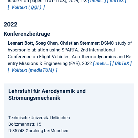
Issue 4 on pages 1101-1108), 2024, 1-8
mehr…
BibTeX
Volltext (
DOI
)
2022
Konferenzbeiträge
Lennart Bott, Song Chen, Christian Stemmer:
DSMC study of
hypersonic ablation using SPARTA.
2nd International
Conference on Flight Vehicles, Aerothermodynamics and Re-
entry Missions & Engineering (FAR), 2022
mehr…
BibTeX
Volltext (mediaTUM)
Lehrstuhl für Aerodynamik und
Strömungsmechanik
Technische Universität München
Boltzmannstr. 15
D-85748 Garching bei München