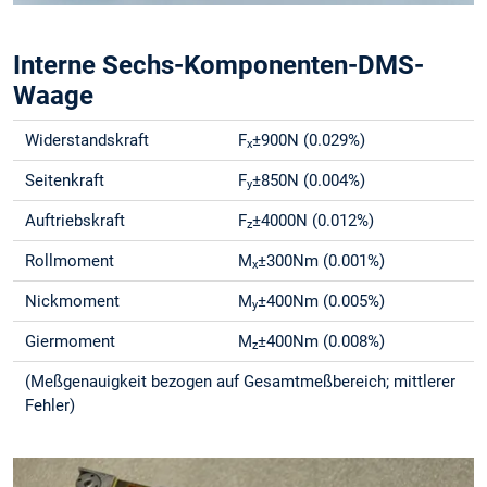
Interne Sechs-Komponenten-DMS-
Waage
Widerstandskraft
F
±900N (0.029%)
x
Seitenkraft
F
±850N (0.004%)
y
Auftriebskraft
F
±4000N (0.012%)
z
Rollmoment
M
±300Nm (0.001%)
x
Nickmoment
M
±400Nm (0.005%)
y
Giermoment
M
±400Nm (0.008%)
z
(Meßgenauigkeit bezogen auf Gesamtmeßbereich; mittlerer
Fehler)