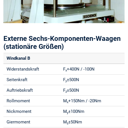
Externe Sechs-Komponenten-Waagen
(stationäre Größen)
Windkanal B
Widerstandskraft
F
+400N / -100N
x
Seitenkraft
F
±500N
y
Auftriebskraft
F
±500N
z
Rollmoment
M
+150Nm / -20Nm
x
Nickmoment
M
±100Nm
y
Giermoment
M
±50Nm
z