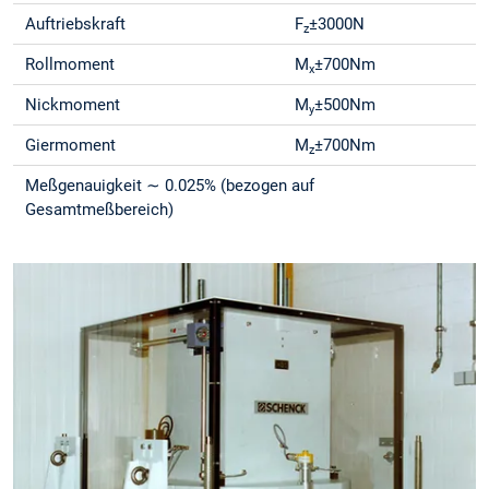
Auftriebskraft
F
±3000N
z
Rollmoment
M
±700Nm
x
Nickmoment
M
±500Nm
y
Giermoment
M
±700Nm
z
Meßgenauigkeit ∼ 0.025% (bezogen auf
Gesamtmeßbereich)