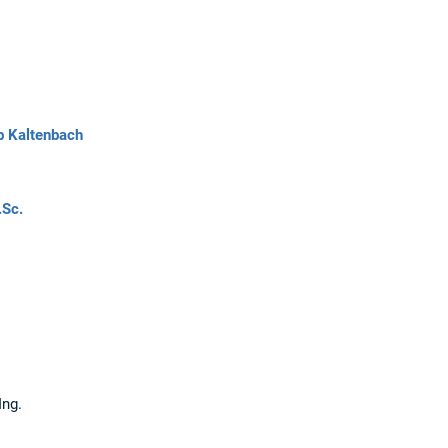
b Kaltenbach
.Sc.
Ing.