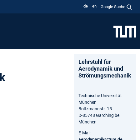
de
en
Google Suche
Lehrstuhl für
Aerodynamik und
k
Strömungsmechanik
Technische Universität
München
Boltzmannstr. 15
D-85748 Garching bei
München
E-Mail:
aerodynamik@tum.de