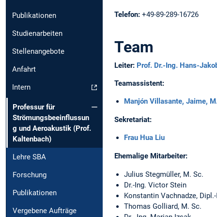
Telefon:
+49-89-289-16726
Publikationen
Studienarbeiten
Team
Stellenangebote
Leiter:
Prof. Dr.-Ing. Hans-Jako
Anfahrt
Teamassistent:
Intern
Manjón Villasante, Jaime, M
Professur für
Strömungsbeeinflussun
Sekretariat:
g und Aeroakustik (Prof.
Frau Hua Liu
Kaltenbach)
Ehemalige Mitarbeiter:
Lehre SBA
Julius Stegmüller, M. Sc.
Forschung
Dr.-Ing. Victor Stein
Publikationen
Konstantin Vachnadze, Dipl.-
Thomas Golliard, M. Sc.
Vergebene Aufträge
Dr. -Ing. Marian Izsak