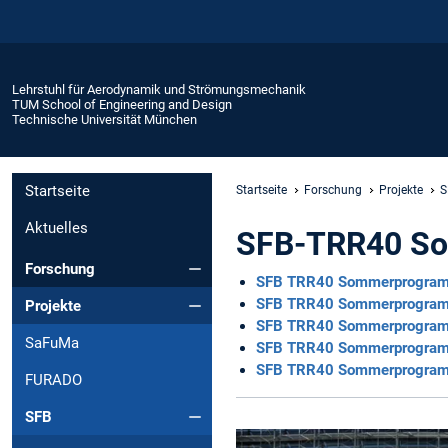
Lehrstuhl für Aerodynamik und Strömungsmechanik
TUM School of Engineering and Design
Technische Universität München
Startseite
Startseite
Forschung
Projekte
S
Aktuelles
SFB-TRR40 S
Forschung
SFB TRR40 Sommerprogra
SFB TRR40 Sommerprogra
Projekte
SFB TRR40 Sommerprogra
SaFuMa
SFB TRR40 Sommerprogra
SFB TRR40 Sommerprogra
FURADO
SFB