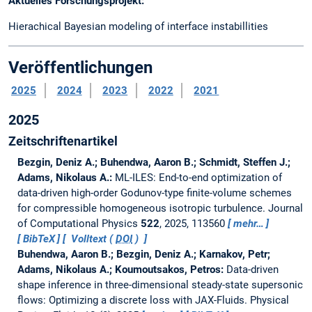
Aktuelles Forschungsprojekt:
Hierachical Bayesian modeling of interface instabillities
Veröffentlichungen
2025
2024
2023
2022
2021
2025
Zeitschriftenartikel
Bezgin, Deniz A.; Buhendwa, Aaron B.; Schmidt, Steffen J.;
Adams, Nikolaus A.:
ML-ILES: End-to-end optimization of
data-driven high-order Godunov-type finite-volume schemes
for compressible homogeneous isotropic turbulence.
Journal
of Computational Physics
522
, 2025, 113560
mehr…
BibTeX
Volltext (
DOI
)
Buhendwa, Aaron B.; Bezgin, Deniz A.; Karnakov, Petr;
Adams, Nikolaus A.; Koumoutsakos, Petros:
Data-driven
shape inference in three-dimensional steady-state supersonic
flows: Optimizing a discrete loss with JAX-Fluids.
Physical