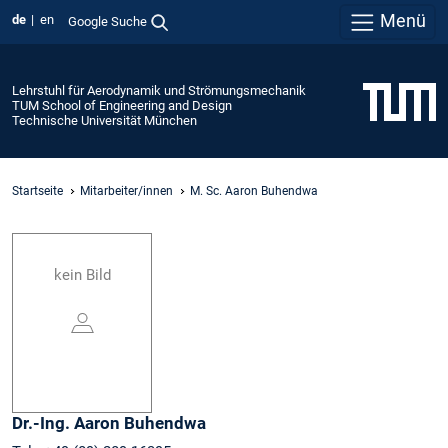
Menü
de
en
Google Suche
Lehrstuhl für Aerodynamik und Strömungsmechanik
TUM School of Engineering and Design
Technische Universität München
Startseite
Mitarbeiter/innen
M. Sc. Aaron Buhendwa
kein Bild
Dr.-Ing.
Aaron
Buhendwa