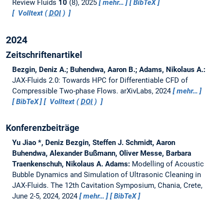
Review Fluids
10
(8), 2025
mehr…
BibTeX
Volltext (
DOI
)
2024
Zeitschriftenartikel
Bezgin, Deniz A.; Buhendwa, Aaron B.; Adams, Nikolaus A.:
JAX-Fluids 2.0: Towards HPC for Differentiable CFD of
Compressible Two-phase Flows.
arXivLabs, 2024
mehr…
BibTeX
Volltext (
DOI
)
Konferenzbeiträge
Yu Jiao *, Deniz Bezgin, Steffen J. Schmidt, Aaron
Buhendwa, Alexander Bußmann, Oliver Messe, Barbara
Traenkenschuh, Nikolaus A. Adams:
Modelling of Acoustic
Bubble Dynamics and Simulation of Ultrasonic Cleaning in
JAX-Fluids.
The 12th Cavitation Symposium, Chania, Crete,
June 2-5, 2024, 2024
mehr…
BibTeX