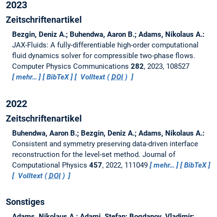
2023
Zeitschriftenartikel
Bezgin, Deniz A.; Buhendwa, Aaron B.; Adams, Nikolaus A.:
JAX-Fluids: A fully-differentiable high-order computational
fluid dynamics solver for compressible two-phase flows.
Computer Physics Communications
282
, 2023, 108527
mehr…
BibTeX
Volltext (
DOI
)
2022
Zeitschriftenartikel
Buhendwa, Aaron B.; Bezgin, Deniz A.; Adams, Nikolaus A.:
Consistent and symmetry preserving data-driven interface
reconstruction for the level-set method.
Journal of
Computational Physics
457
, 2022, 111049
mehr…
BibTeX
Volltext (
DOI
)
Sonstiges
Adams, Nikolaus A.; Adami, Stefan; Bogdanov, Vladimir;