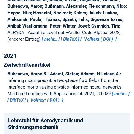
Buhendwa, Aaron; Bußmann, Alexander; Fleischmann, Nico;
Hoppe, Nils; Hosseini, Naeimeh; Kaiser, Jakob; Lunkov,
Aleksandr; Paula, Thomas; Spaeth, Felix; Siguenza Torres,
Anibal; Wauligmann, Peter; Winter, Josef; Gymnich, Tim:
ALPACA - Adaptive Level-set PArallel Code Alpaca.
2022,
(anderer Eintrag)
mehr…
BibTeX
Volltext (
DOI
)
2021
Zeitschriftenartikel
Buhendwa, Aaron B.; Adami, Stefan; Adams, Nikolaus A.:
Inferring incompressible two-phase flow fields from the
interface motion using physics-informed neural networks.
Machine Learning with Applications
4
, 2021, 100029
mehr…
BibTeX
Volltext (
DOI
)
Lehrstuhl für Aerodynamik und
Strömungsmechanik