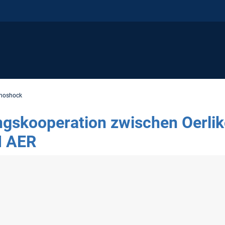
noshock
gskooperation zwischen Oerl
M AER