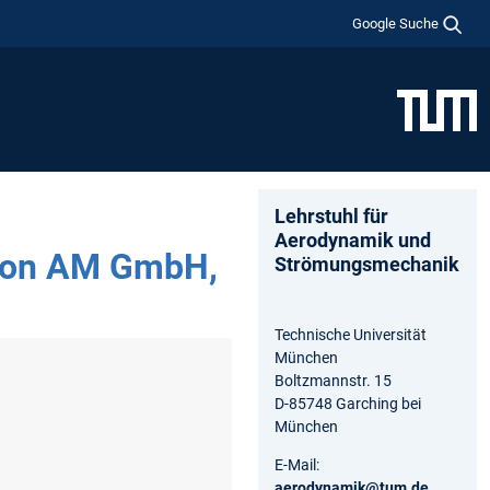
Google Suche
Lehrstuhl für
Aerodynamik und
ikon AM GmbH,
Strömungsmechanik
Technische Universität
München
Boltzmannstr. 15
D-85748 Garching bei
München
E-Mail:
aerodynamik@tum.de