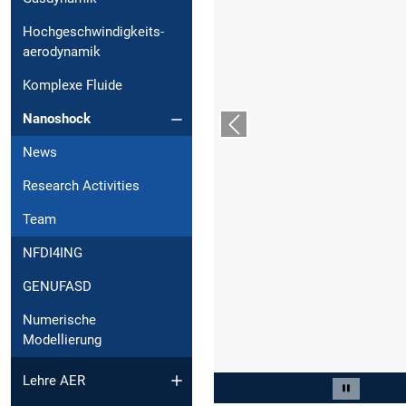
Hochgeschwindigkeits-
aerodynamik
Komplexe Fluide
Nanoshock
Vorheriger Slide
News
Research Activities
Team
NFDI4ING
GENUFASD
Numerische
Modellierung
Lehre AER
Slide 2 von 6
Carousel 