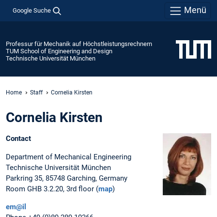
Menü
Google Suche
Professur für Mechanik auf Höchstleistungsrechnern
TUM School of Engineering and Design
Technische Universität München
Home
Staff
Cornelia Kirsten
Cornelia Kirsten
Contact
Department of Mechanical Engineering
Technische Universität München
Parkring 35, 85748 Garching, Germany
Room GHB 3.2.20, 3rd floor (
map
)
em@il