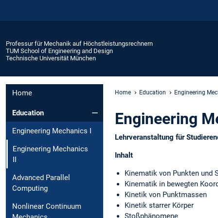
Professur für Mechanik auf Höchstleistungsrechnern
TUM School of Engineering and Design
Technische Universität München
Home
Home
Education
Engineering Mech
Education
Engineering Me
Engineering Mechanics I
Lehrveranstaltung für Studier
Engineering Mechanics
Inhalt
II
Kinematik von Punkten und S
Advanced Parallel
Kinematik in bewegten Koor
Computing
Kinetik von Punktmassen
Kinetik starrer Körper
Nonlinear Continuum
Stoßphänomene
Mechanics