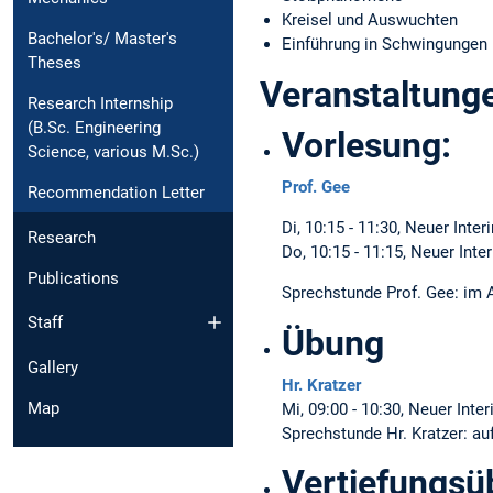
Kreisel und Auswuchten
Bachelor's/ Master's
Einführung in Schwingungen
Theses
Veranstaltung
Research Internship
(B.Sc. Engineering
Vorlesung:
Science, various M.Sc.)
Prof. Gee
Recommendation Letter
Di, 10:15 - 11:30, Neuer Inte
Research
Do, 10:15 - 11:15, Neuer Int
Publications
Sprechstunde Prof. Gee: im 
Staff
Übung
Gallery
Hr. Kratzer
Map
Mi, 09:00 - 10:30, Neuer Inte
Sprechstunde Hr. Kratzer: au
Vertiefungs