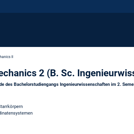
anics II
chanics 2 (B. Sc. Ingenieurwis
ende des Bachelorstudiengangs Ingenieurwissenschaften im 2. Sem
tarrkörpern
dinatensystemen