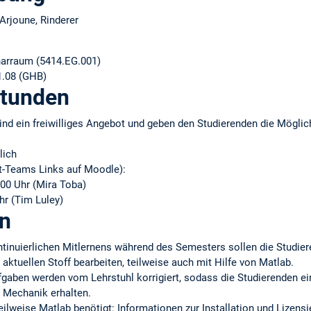
 Arjoune, Rinderer
inarraum (5414.EG.001)
01.08 (GHB)
stunden
nd ein freiwilliges Angebot und geben den Studierenden die Möglichk
lich
t-Teams Links auf Moodle):
00 Uhr (Mira Toba)
hr (Tim Luley)
n
ntinuierlichen Mitlernens während des Semesters sollen die Studie
ktuellen Stoff bearbeiten, teilweise auch mit Hilfe von Matlab.
aben werden vom Lehrstuhl korrigiert, sodass die Studierenden ei
r Mechanik erhalten.
eilweise Matlab benötigt: Informationen zur Installation und Lizensi