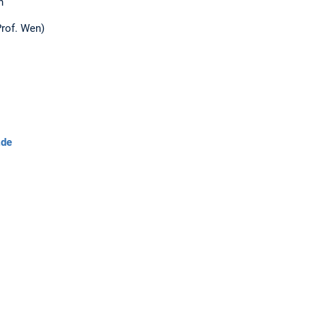
n
rof. Wen)
de