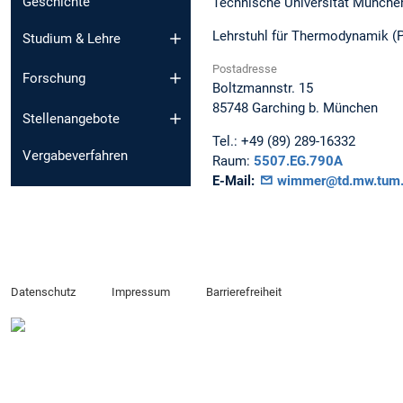
Geschichte
Technische Universität Münche
Lehrstuhl für Thermodynamik (P
Studium & Lehre
Postadresse
Forschung
Boltzmannstr. 15
85748
Garching b. München
Stellenangebote
Tel.:
+49 (89) 289-16332
Vergabeverfahren
Raum:
5507.EG.790A
E-Mail:
wimmer@td.mw.tum.
Datenschutz
Impressum
Barrierefreiheit