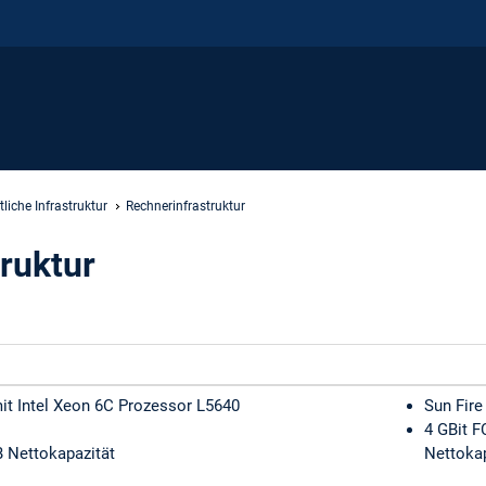
liche Infrastruktur
Rechnerinfrastruktur
ruktur
t Intel Xeon 6C Prozessor L5640
Sun Fir
4 GBit F
B Nettokapazität
Nettokap