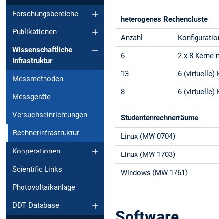
Forschungsbereiche
heterogenes Rechencluste
Publikationen
Anzahl
Konfiguratio
Wissenschaftliche
6
2 x 8 Kerne 
Infrastruktur
13
6 (virtuelle
Messmethoden
8
6 (virtuelle
Messgeräte
Versuchseinrichtungen
Studentenrechnerräume
Rechnerinfrastruktur
Linux (MW 0704)
Kooperationen
Linux (MW 1703)
Scientific Links
Windows (MW 1761)
Photovoltaikanlage
DDT Database
Software