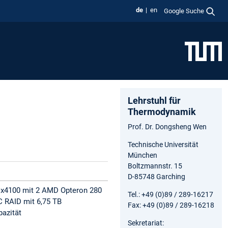
de
en
Google Suche
Lehrstuhl für
Thermodynamik
Prof. Dr. Dongsheng Wen
Technische Universität
München
Boltzmannstr. 15
D-85748 Garching
e x4100 mit 2 AMD Opteron 280
Tel.: +49 (0)89 / 289-16217
C RAID mit 6,75 TB
Fax: +49 (0)89 / 289-16218
azität
Sekretariat: