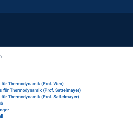
en
s für Thermodynamik (Prof. Wen)
ls für Thermodynamik (Prof. Sattelmayer)
s für Thermodynamik (Prof. Sattelmayer)
ub
inger
ll