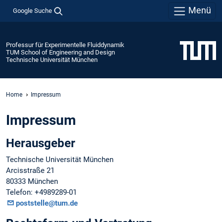
Menü
Google Suche
Professur für Experimentelle Fluiddynamik
TUM School of Engineering and Design
Technische Universität München
Home
Impressum
Impressum
Herausgeber
Technische Universität München
Arcisstraße 21
80333 München
Telefon: +4989289-01
poststelle@tum.de