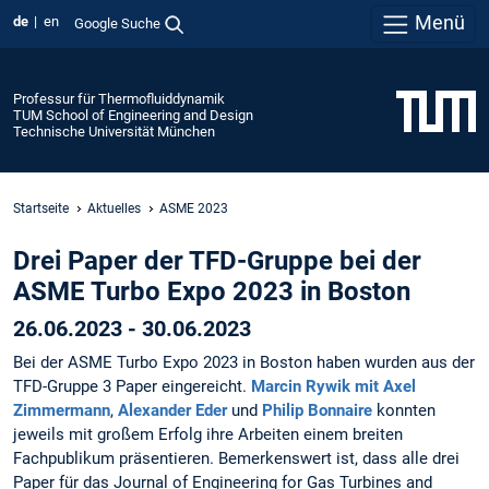
Menü
de
en
Google Suche
Professur für Thermofluiddynamik
TUM School of Engineering and Design
Technische Universität München
Startseite
Aktuelles
ASME 2023
Drei Paper der TFD-Gruppe bei der
ASME Turbo Expo 2023 in Boston
26.06.2023 - 30.06.2023
Bei der ASME Turbo Expo 2023 in Boston haben wurden aus der
TFD-Gruppe 3 Paper eingereicht.
Marcin Rywik mit Axel
Zimmermann
,
Alexander Eder
und
Philip Bonnaire
konnten
jeweils mit großem Erfolg ihre Arbeiten einem breiten
Fachpublikum präsentieren. Bemerkenswert ist, dass alle drei
Paper für das Journal of Engineering for Gas Turbines and