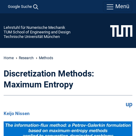
Menü
Google Suche
Lehrstuhl für Numerische Mechanik
TUM School of Engineering and Design
Technische Universität München
Home
Research
Methods
Discretization Methods:
Maximum Entropy
up
Keijo Nissen