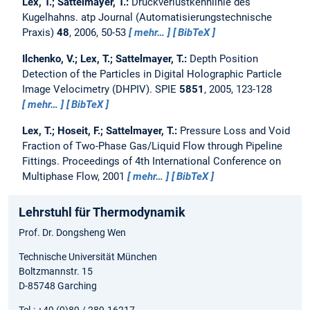
Lex, T.; Sattelmayer, T.:
Druckverlustkennlinie des
Kugelhahns.
atp Journal (Automatisierungstechnische
Praxis)
48
, 2006, 50-53
mehr…
BibTeX
Ilchenko, V.; Lex, T.; Sattelmayer, T.:
Depth Position
Detection of the Particles in Digital Holographic Particle
Image Velocimetry (DHPIV).
SPIE
5851
, 2005, 123-128
mehr…
BibTeX
Lex, T.; Hoseit, F.; Sattelmayer, T.:
Pressure Loss and Void
Fraction of Two-Phase Gas/Liquid Flow through Pipeline
Fittings.
Proceedings of 4th International Conference on
Multiphase Flow, 2001
mehr…
BibTeX
Lehrstuhl für Thermodynamik
Prof. Dr. Dongsheng Wen
Technische Universität München
Boltzmannstr. 15
D-85748 Garching