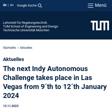
Menü
de
en
Google Suche
Lehrstuhl für Regelungstechnik
TUM School of Engineering and Design
Technische Universität München
Startseite
Aktuelles
Aktuelles
The next Indy Autonomous
Challenge takes place in Las
Vegas from 9´th to 12´th January
2024
13.11.2023