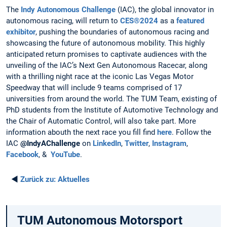
The
Indy Autonomous Challenge
(IAC), the global innovator in
autonomous racing, will return to
CES®2024
as a
featured
exhibitor
, pushing the boundaries of autonomous racing and
showcasing the future of autonomous mobility. This highly
anticipated return promises to captivate audiences with the
unveiling of the IAC’s Next Gen Autonomous Racecar, along
with a thrilling night race at the iconic Las Vegas Motor
Speedway that will include 9 teams comprised of 17
universities from around the world. The TUM Team, existing of
PhD students from the Institute of Automotive Technology and
the Chair of Automatic Control, will also take part. More
information abouth the next race you fill find
here
. Follow the
IAC
@IndyAChallenge
on
LinkedIn
,
Twitter
,
Instagram
,
Facebook
, &
YouTube
.
◄
Zurück zu:
Aktuelles
TUM Autonomous Motorsport