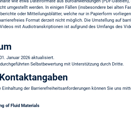
Inhalte wie etwa Dateiformate aus Büroanwendungen (PDF-Dateien), d
cht umgestellt werden. In einigen Fällen (insbesondere bei alten F
erichte oder Mitteilungsblätter, welche nur in Papierform vorliegen)
arrierefreies Format derzeit nicht möglich. Die Umstellung auf barrie
er Videos mit Audiotranskriptionen ist aufgrund des Umfangs des Vid
tum
01. Januar 2026 aktualisiert.
 durchgeführten Selbstbewertung mit Unterstützung durch Dritte.
 Kontaktangaben
 Einhaltung der Barrierefreiheitsanforderungen können Sie uns mitt
ng of Fluid Materials