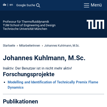
Menü
de
en
Google Suche
Professur für Thermofluiddynamik
TUM School of Engineering and Design
Technische Universität München
Startseite
MitarbeiterInnen
Johannes Kuhlmann, M.Sc.
Johannes Kuhlmann, M.Sc.
Inaktiv: Der Benutzer ist in nicht mehr aktiv!
Forschungsprojekte
Modelling and Identification of Technically Premix Flame
Dynamics
Publikationen