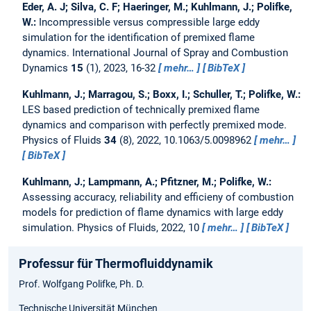
Eder, A. J; Silva, C. F; Haeringer, M.; Kuhlmann, J.; Polifke,
W.:
Incompressible versus compressible large eddy
simulation for the identification of premixed flame
dynamics.
International Journal of Spray and Combustion
Dynamics
15
(1), 2023, 16-32
mehr…
BibTeX
Kuhlmann, J.; Marragou, S.; Boxx, I.; Schuller, T.; Polifke, W.:
LES based prediction of technically premixed flame
dynamics and comparison with perfectly premixed mode.
Physics of Fluids
34
(8), 2022, 10.1063/5.0098962
mehr…
BibTeX
Kuhlmann, J.; Lampmann, A.; Pfitzner, M.; Polifke, W.:
Assessing accuracy, reliability and efficieny of combustion
models for prediction of flame dynamics with large eddy
simulation.
Physics of Fluids, 2022, 10
mehr…
BibTeX
Professur für Thermofluiddynamik
Prof. Wolfgang Polifke, Ph. D.
Technische Universität München