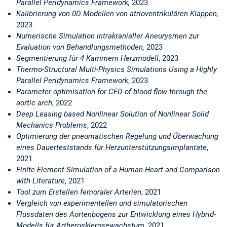
Parallel Peridynamics Framework,
2023
Kalibrierung von 0D Modellen von atrioventrikulären Klappen,
2023
Numerische Simulation intrakranialler Aneurysmen zur
Evaluation von Behandlungsmethoden,
2023
Segmentierung für 4 Kammern Herzmodell
, 2023
Thermo-Structural Multi-Physics Simulations Using a Highly
Parallel Peridynamics Framework
, 2023
Parameter optimisation for CFD of blood flow through the
aortic arch
, 2022
Deep Leasing based Nonlinear Solution of Nonlinear Solid
Mechanics Problems
, 2022
Optimierung der pneumatischen Regelung und Überwachung
eines Dauerteststands für Herzunterstützungsimplantate
,
2021
Finite Element Simulation of a Human Heart and Comparison
with Literature
, 2021
Tool zum Erstellen femoraler Arterien
, 2021
Vergleich von experimentellen und simulatorischen
Flussdaten des Aortenbogens zur Entwicklung eines Hybrid-
Modells für Artherosklerosewachstum
, 2021