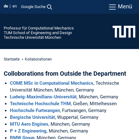
Menü
de
en
Google Suche
Professur für Computational Mechanics
TUM School of Engineering and Design
Technische Universität München
Startseite
Kollaborationen
Colloborations from Outside the Department
COME MSc in Computational Mechanics
, Technische
Universität München, München, Germany
Ludwig-Maximilians-Universität
, München, Germany
Technische Hochschule THM
, Gießen, Mittelhessen
Hochschule Furtwangen
, Furtwangen, Germany
Bergische Universität
, Wuppertal, Germany
MTU Aero Engines
, München, Germany
P + Z Engineering
, München, Germany
BMW Group
, München, Germany