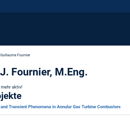
. Guillaume Fournier
J. Fournier, M.Eng.
t mehr aktiv!
jekte
s and Transient Phenomena in Annular Gas Turbine Combustors