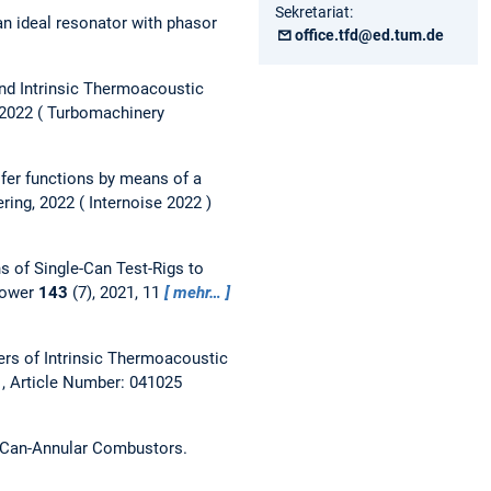
Sekretariat:
n ideal resonator with phasor
office.tfd@ed.tum.de
and Intrinsic Thermoacoustic
 2022
Turbomachinery
sfer functions by means of a
ring, 2022
Internoise 2022
s of Single-Can Test-Rigs to
 Power
143
(7), 2021, 11
mehr…
ers of Intrinsic Thermoacoustic
1, Article Number: 041025
 Can-Annular Combustors.