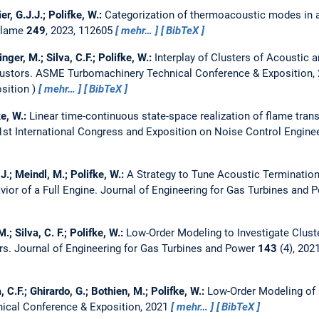
ier, G.J.J.; Polifke, W.:
Categorization of thermoacoustic modes in a
Flame
249
, 2023, 112605
mehr…
BibTeX
inger, M.; Silva, C.F.; Polifke, W.:
Interplay of Clusters of Acoustic 
ustors.
ASME Turbomachinery Technical Conference & Exposition,
sition
mehr…
BibTeX
ke, W.:
Linear time-continuous state-space realization of flame tran
1st International Congress and Exposition on Noise Control Enginee
 J.; Meindl, M.; Polifke, W.:
A Strategy to Tune Acoustic Termination
or of a Full Engine.
Journal of Engineering for Gas Turbines and
M.; Silva, C. F.; Polifke, W.:
Low-Order Modeling to Investigate Clust
rs.
Journal of Engineering for Gas Turbines and Power
143
(4), 202
, C.F.; Ghirardo, G.; Bothien, M.; Polifke, W.:
Low-Order Modeling of
cal Conference & Exposition, 2021
mehr…
BibTeX