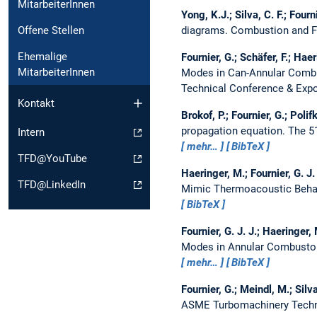
MitarbeiterInnen
Yong, K.J.; Silva, C. F.; Fourn
Offene Stellen
diagrams.
Combustion and 
Ehemalige
Fournier, G.; Schäfer, F.; Haer
MitarbeiterInnen
Modes in Can-Annular Comb
Technical Conference & Expo
Kontakt
Brokof, P.; Fournier, G.; Polif
propagation equation.
The 5
Intern
mehr…
BibTeX
TFD@YouTube
Haeringer, M.; Fournier, G. J.
TFD@LinkedIn
Mimic Thermoacoustic Behavi
BibTeX
Fournier, G. J. J.; Haeringer, 
Modes in Annular Combusto
mehr…
BibTeX
Fournier, G.; Meindl, M.; Silva
ASME Turbomachinery Techni