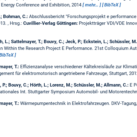
 Energy Conference and Exhibition, 2014
mehr…
BibTeX
L.; Bohman, C.:
Abschlussbericht "Forschungsprojekt e performanc
013.
, Hrsg.:
Cuvillier-Verlag Göttingen:
Projektträger VDI/VDE Innov
, L.; Sattelmayer, T.; Bouvy, C.; Jeck, P.; Eckstein, L.; Schüssler, M
n Within the Research Project E Performance.
21st Colloquium Aut
BibTeX
lmayer, T.:
Effizienzanalyse verschiedener Kältekreisläufe zur Klimat
ment für elektromotorisch angetriebene Fahrzeuge, Stuttgart, 20
, P.; Bouvy, C.; Hörth, L.; Lorenz, M.; Schüssler, M.; Allmann, C.:
E P
nationales Int. Stuttgarter Symposium Automobil- und Motorentech
lmayer, T.:
Wärmepumpentechnik in Elektrofahrzeugen.
DKV-Tagung