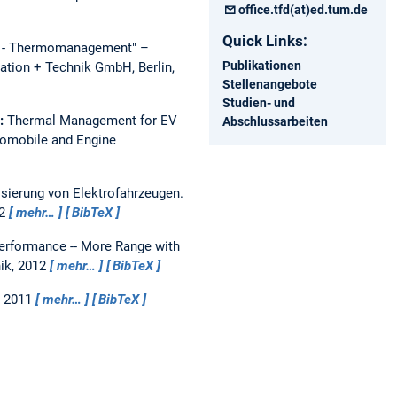
office.tfd(at)ed.tum.de
Quick Links:
e - Thermomanagement" –
Publikationen
ation + Technik GmbH, Berlin,
Stellenangebote
Studien- und
.:
Thermal Management for EV
Abschlussarbeiten
omobile and Engine
isierung von Elektrofahrzeugen.
12
mehr…
BibTeX
erformance -- More Range with
nik, 2012
mehr…
BibTeX
, 2011
mehr…
BibTeX