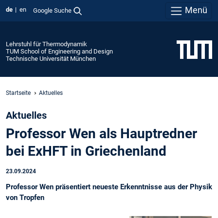
Menü
de
en
Google Suche
Lehrstuhl für Thermodynamik
TUM School of Engineering and Design
Technische Universität München
Startseite
Aktuelles
Aktuelles
Professor Wen als Hauptredner
bei ExHFT in Griechenland
23.09.2024
Professor Wen präsentiert neueste Erkenntnisse aus der Physik
von Tropfen