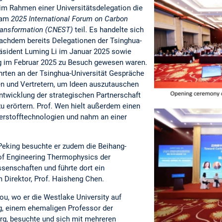
m Rahmen einer Universitätsdelegation die
m am
2025 International Forum on Carbon
ransformation (CNEST)
teil. Es handelte sich
achdem bereits Delegationen der Tsinghua-
räsident Luming Li im Januar 2025 sowie
ng im Februar 2025 zu Besuch gewesen waren.
hrten an der Tsinghua-Universität Gespräche
en und Vertretern, um Ideen auszutauschen
twicklung der strategischen Partnerschaft
u erörtern. Prof. Wen hielt außerdem einen
rstofftechnologien und nahm an einer
Peking besuchte er zudem die Beihang-
 of Engineering Thermophysics der
enschaften und führte dort ein
 Direktor, Prof. Haisheng Chen.
ou, wo er die Westlake University auf
g, einem ehemaligen Professor der
rg, besuchte und sich mit mehreren