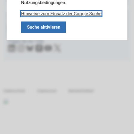
Nutzungsbedingungen.
Hinweise zum Einsatz der Google Suche
Folgen Sie uns auch auf anderen Kanälen:
Suche aktivieren
Link
You
Folgen Sie der TUM:
edIn
Tub
e
Datenschutz
Impressum
Barrierefreiheit