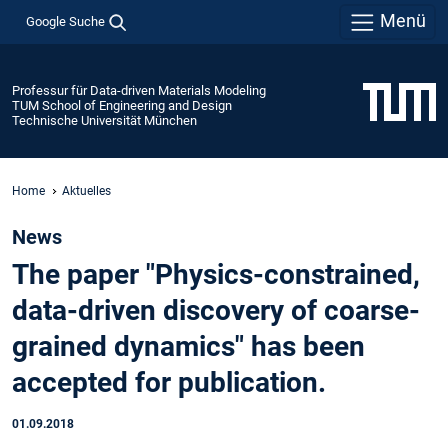
Menü
Google Suche
Professur für Data-driven Materials Modeling
TUM School of Engineering and Design
Technische Universität München
Home
Aktuelles
News
The paper "Physics-constrained,
data-driven discovery of coarse-
grained dynamics" has been
accepted for publication.
01.09.2018