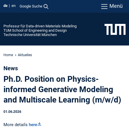
Menü
de
en
Google Suche
Professur für Data-driven Materials Modeling
TUM School of Engineering and Design
Technische Universität München
Home
Aktuelles
News
Ph.D. Position on Physics-
informed Generative Modeling
and Multiscale Learning (m/w/d)
01.06.2026
More details
here