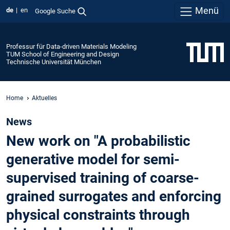
Menü
de
en
Google Suche
Professur für Data-driven Materials Modeling
TUM School of Engineering and Design
Technische Universität München
Home
Aktuelles
News
New work on "A probabilistic
generative model for semi-
supervised training of coarse-
grained surrogates and enforcing
physical constraints through