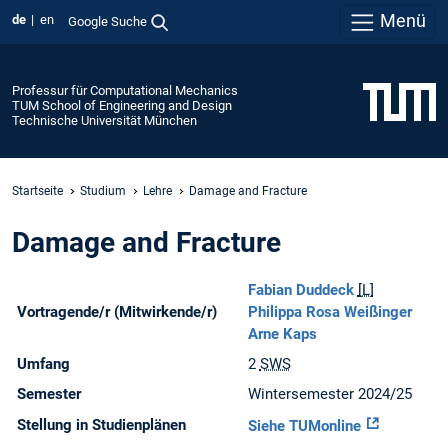
Menü
de
en
Google Suche
Professur für Computational Mechanics
TUM School of Engineering and Design
Technische Universität München
Startseite
Studium
Lehre
Damage and Fracture
Damage and Fracture
Fabian Duddeck
[L]
Vortragende/r (Mitwirkende/r)
Philippa Rosa Weißinger
Arne Kaps
Umfang
2
SWS
Semester
Wintersemester 2024/25
Stellung in Studienplänen
Siehe TUMonline