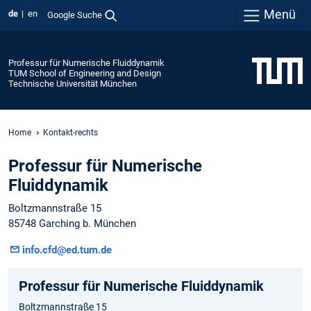
Menü
de
en
Google Suche
Professur für Numerische Fluiddynamik
TUM School of Engineering and Design
Technische Universität München
Home
Kontakt-rechts
Professur für Numerische
Fluiddynamik
Boltzmannstraße 15
85748 Garching b. München
info.cfd@ed.tum.de
Professur für Numerische Fluiddynamik
Boltzmannstraße 15