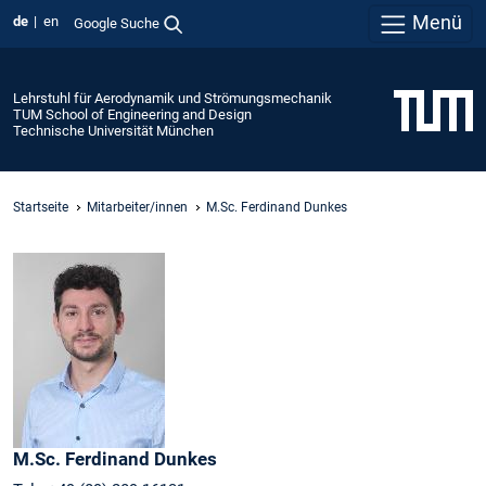
Menü
de
en
Google Suche
Lehrstuhl für Aerodynamik und Strömungsmechanik
TUM School of Engineering and Design
Technische Universität München
Startseite
Mitarbeiter/innen
M.Sc. Ferdinand Dunkes
M.Sc.
Ferdinand
Dunkes